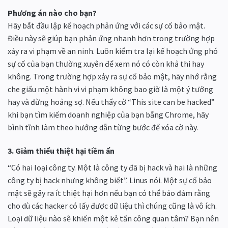
Phương án nào cho bạn?
Hãy bắt đầu lập kế hoạch phản ứng với các sự cố bảo mật.
Điều này sẽ giúp bạn phản ứng nhanh hơn trong trường hợp
xảy ra vi phạm về an ninh. Luôn kiểm tra lại kế hoạch ứng phó
sự cố của bạn thường xuyên để xem nó có còn khả thi hay
không. Trong trường hợp xảy ra sự cố bảo mật, hãy nhớ rằng
che giấu một hành vi vi phạm không bao giờ là một ý tưởng
hay và đừng hoảng sợ. Nếu thấy cờ “This site can be hacked”
khi bạn tìm kiếm doanh nghiệp của bạn bằng Chrome, hãy
bình tĩnh làm theo hướng dẫn từng bước để xóa cờ này.
3. Giảm thiểu thiệt hại tiềm ẩn
“Có hai loại công ty. Một là công ty đã bị hack và hai là những
công ty bị hack nhưng không biết”. Linus nói. Một sự cố bảo
mật sẽ gây ra ít thiệt hại hơn nếu bạn có thể bảo đảm rằng
cho dù các hacker có lấy được dữ liệu thì chúng cũng là vô ích.
Loại dữ liệu nào sẽ khiến một kẻ tấn công quan tâm? Bạn nên