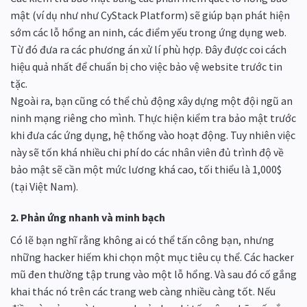
mật (ví dụ như như CyStack Platform) sẽ giúp bạn phát hiện
sớm các lỗ hổng an ninh, các điểm yếu trong ứng dụng web.
Từ đó đưa ra các phương án xử lí phù hợp. Đây được coi cách
hiệu quả nhất để chuẩn bị cho việc bảo vệ website trước tin
tặc.
Ngoài ra, bạn cũng có thể chủ động xây dựng một đội ngũ an
ninh mạng riêng cho mình. Thực hiện kiểm tra bảo mật trước
khi đưa các ứng dụng, hệ thống vào hoạt động. Tuy nhiên việc
này sẽ tốn khá nhiều chi phí do các nhân viên đủ trình độ về
bảo mật sẽ cần một mức lương khá cao, tối thiểu là 1,000$
(tại Việt Nam).
2. Phản ứng nhanh và minh bạch
Có lẽ bạn nghĩ rằng không ai có thể tấn công bạn, nhưng
những hacker hiếm khi chọn một mục tiêu cụ thể. Các hacker
mũ đen thường tập trung vào một lỗ hổng. Và sau đó cố gắng
khai thác nó trên các trang web càng nhiều càng tốt. Nếu