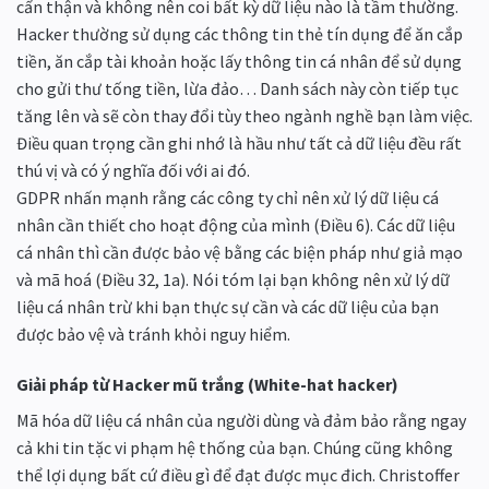
cẩn thận và không nên coi bất kỳ dữ liệu nào là tầm thường.
Hacker thường sử dụng các thông tin thẻ tín dụng để ăn cắp
tiền, ăn cắp tài khoản hoặc lấy thông tin cá nhân để sử dụng
cho gửi thư tống tiền, lừa đảo… Danh sách này còn tiếp tục
tăng lên và sẽ còn thay đổi tùy theo ngành nghề bạn làm việc.
Điều quan trọng cần ghi nhớ là hầu như tất cả dữ liệu đều rất
thú vị và có ý nghĩa đối với ai đó.
GDPR nhấn mạnh rằng các công ty chỉ nên xử lý dữ liệu cá
nhân cần thiết cho hoạt động của mình (Điều 6). Các dữ liệu
cá nhân thì cần được bảo vệ bằng các biện pháp như giả mạo
và mã hoá (Điều 32, 1a). Nói tóm lại bạn không nên xử lý dữ
liệu cá nhân trừ khi bạn thực sự cần và các dữ liệu của bạn
được bảo vệ và tránh khỏi nguy hiểm.
Giải pháp từ Hacker mũ trắng (White-hat hacker)
Mã hóa dữ liệu cá nhân của người dùng và đảm bảo rằng ngay
cả khi tin tặc vi phạm hệ thống của bạn. Chúng cũng không
thể lợi dụng bất cứ điều gì để đạt được mục đich. Christoffer