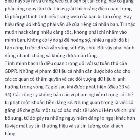
điều này xảy ra và trang web của bạn bị tấn công, hãy cố gắng
phản ứng ngay lập tức. Linus giải thích rằng điều quan trọng
là phải giữ bình tĩnh nếu trang web của bạn bị tấn công. Hãy
hiểu rằng đó không phải vấn đề của riêng cá nhân bạn. Tin tặc
muốn hack càng nhiều càng tốt, không phải chỉ nhằm vào
mình bạn. Không có lý do gì để hoảng sợ, nhiều người đã bị
tấn công trước đó và vẫn sống sót đấy thôi. Bởi vậy phải hành
động nhanh chóng và không được nản lòng.
Tính minh bạch là điều quan trọng đối với sự tuân thủ của
GDPR. Những vi phạm dữ liệu cá nhân cần được báo cáo cho
các cơ quan có thẩm quyền và các đối tượng dữ liệu bị ảnh
hưởng trong vòng 72 giờ sau khi được phát hiện (điều 33 và
34). Các công ty không báo cáo vi phạm nghiêm trọng có thể
bị phạt một khoản tiền đáng kể. Nhưng quan trọng là việc cố
gắng để che giấu một sự cố bảo mật sẽ luôn đi kèm với chi phí
bổ sung, từ đó gây ra những nguy hiểm đáng lo ngại khác hơn
là việc mất uy tín thương hiệu và sự tin tưởng của khách
hàng.