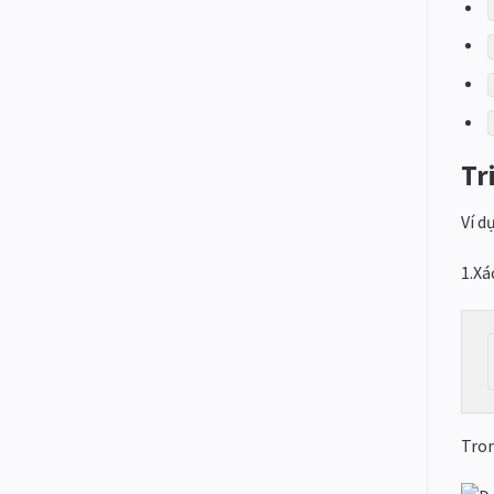
Tr
Ví d
1.Xá
Tron