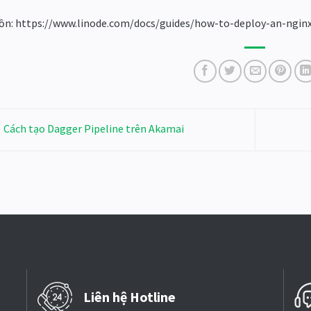
n: https://www.linode.com/docs/guides/how-to-deploy-an-nginx
Cách tạo Dagger Pipeline trên Akamai
Liên hệ Hotline