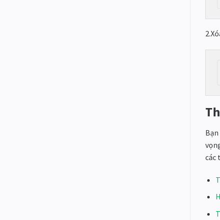
2.Xó
Th
Bạn 
vọng
các 
T
H
T