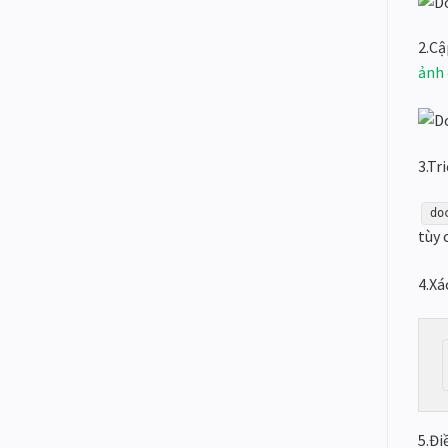
2.Cậ
ảnh 
3.Tr
do
tùy
4.Xá
5.Đi