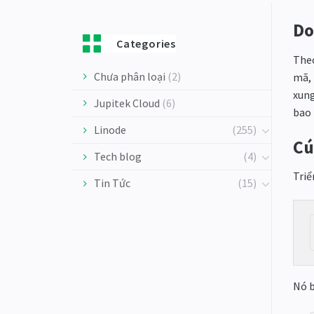
Do
Categories
Theo
Chưa phân loại
(2)
mã, 
xung
Jupitek Cloud
(6)
bao 
Linode
(255)
Cú
Tech blog
(4)
Triể
Tin Tức
(15)
Nó 