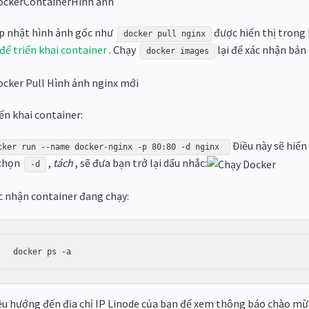
p nhật hình ảnh gốc như
được hiển thị tron
docker pull nginx
để triển khai container
. Chạy
lại để xác nhận bản
docker images
iển khai container:
Điều này sẽ hiển
cker run --name docker-nginx -p 80:80 -d nginx
 chọn
,
tách
, sẽ đưa bạn trở lại dấu nhắc:
-d
c nhận container đang chạy:
ều hướng đến địa chỉ IP Linode của bạn để xem thông báo chào mừ