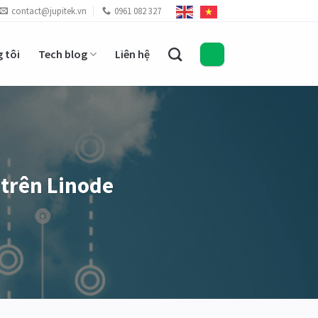
contact@jupitek.vn
0961 082 327
 tôi
Tech blog
Liên hệ
 trên Linode