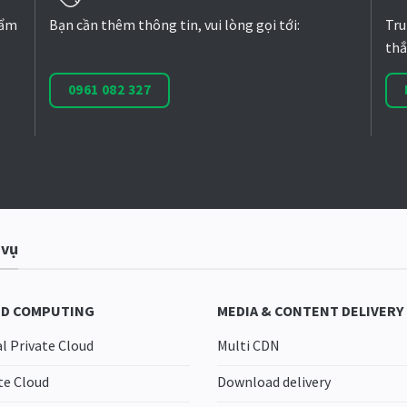
hẩm
Bạn cần thêm thông tin, vui lòng gọi tới:
Tru
thắ
0961 082 327
 vụ
D COMPUTING
MEDIA & CONTENT DELIVERY
al Private Cloud
Multi CDN
te Cloud
Download delivery