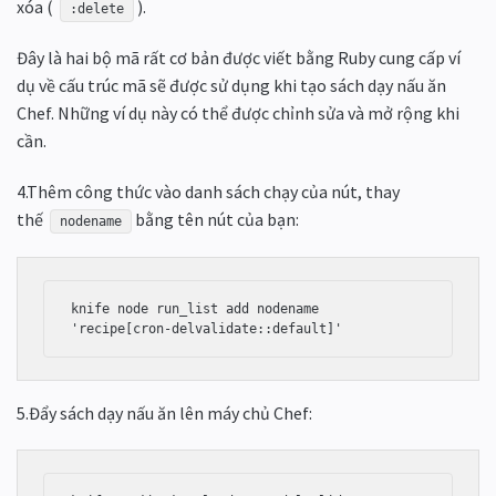
xóa (
).
:delete
Đây là hai bộ mã rất cơ bản được viết bằng Ruby cung cấp ví
dụ về cấu trúc mã sẽ được sử dụng khi tạo sách dạy nấu ăn
Chef. Những ví dụ này có thể được chỉnh sửa và mở rộng khi
cần.
4.Thêm công thức vào danh sách chạy của nút, thay
thế
bằng tên nút của bạn:
nodename
knife node run_list add nodename 
'recipe[cron-delvalidate::default]'
5.Đẩy sách dạy nấu ăn lên máy chủ Chef: