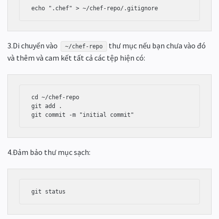
3.Di chuyển vào
thư mục nếu bạn chưa vào đó
~/chef-repo
và thêm và cam kết tất cả các tệp hiện có:
cd ~/chef-repo

git add .

git commit -m "initial commit"
4.Đảm bảo thư mục sạch: