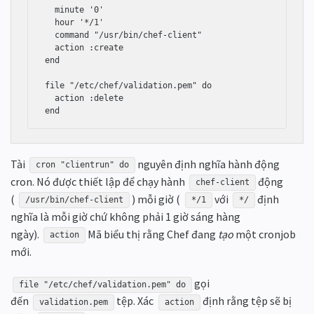
  minute '0'

  hour '*/1'

  command "/usr/bin/chef-client"

  action :create

end

file "/etc/chef/validation.pem" do

  action :delete

end
Tài
nguyên định nghĩa hành động
cron "clientrun" do
cron. Nó được thiết lập để chạy hành
động
chef-client
(
) mỗi giờ (
với
định
/usr/bin/chef-client
*/1
*/
nghĩa là mỗi giờ chứ không phải 1 giờ sáng hàng
ngày).
Mã biểu thị rằng Chef đang
tạo
một cronjob
action
mới.
gọi
file "/etc/chef/validation.pem" do
đến
tệp. Xác
định rằng tệp sẽ bị
validation.pem
action