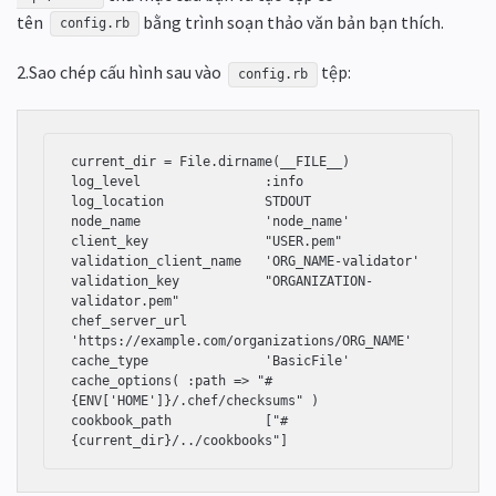
tên
bằng trình soạn thảo văn bản bạn thích.
config.rb
2.Sao chép cấu hình sau vào
tệp:
config.rb
current_dir = File.dirname(__FILE__)

log_level                :info

log_location             STDOUT

node_name                'node_name'

client_key               "USER.pem"

validation_client_name   'ORG_NAME-validator'

validation_key           "ORGANIZATION-
validator.pem"

chef_server_url          
'https://example.com/organizations/ORG_NAME'

cache_type               'BasicFile'

cache_options( :path => "#
{ENV['HOME']}/.chef/checksums" )

cookbook_path            ["#
{current_dir}/../cookbooks"]