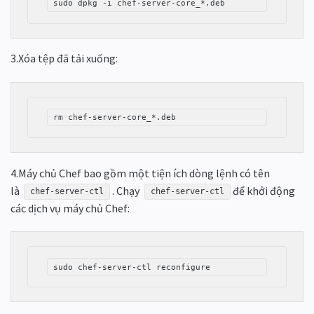
sudo dpkg -i chef-server-core_*.deb
3.Xóa tệp đã tải xuống:
rm chef-server-core_*.deb
4.Máy chủ Chef bao gồm một tiện ích dòng lệnh có tên
là
. Chạy
để khởi động
chef-server-ctl
chef-server-ctl
các dịch vụ máy chủ Chef:
sudo chef-server-ctl reconfigure