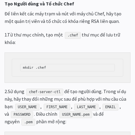
Tạo Người dùng và Tổ chức Chef
Để liên kết các máy trạm và nút với máy chủ Chef, hãy tạo
một quản trị viên và tổ chức có khóa riêng RSA liên quan.
1.Từ thư mục chính, tạo một
thư mục để lưu trữ
.chef
khóa:
mkdir .chef
2.Sử dụng
để tạo người dùng. Trong ví dụ
chef-server-ctl
này, hãy thay đổi những mục sau để phù hợp với nhu cầu của
bạn:
,
,
,
,
USER_NAME
FIRST_NAME
LAST_NAME
EMAIL
và
. Điều chỉnh
và để
PASSWORD
USER_NAME.pem
nguyên
phần mở rộng:
.pem