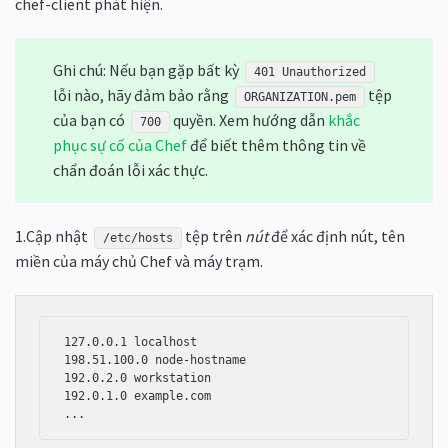
chef-client phát hiện.
Ghi chú: Nếu bạn gặp bất kỳ
401 Unauthorized
lỗi nào, hãy đảm bảo rằng
tệp
ORGANIZATION.pem
của bạn có
quyền. Xem hướng dẫn
khắc
700
phục sự cố của Chef
để biết thêm thông tin về
chẩn đoán lỗi xác thực.
1.Cập nhật
tệp trên
nút
để xác định nút, tên
/etc/hosts
miền của máy chủ Chef và máy trạm.
127.0.0.1 localhost

198.51.100.0 node-hostname

192.0.2.0 workstation

192.0.1.0 example.com
