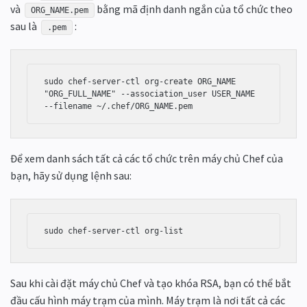
và
bằng mã định danh ngắn của tổ chức theo
ORG_NAME.pem
sau là
:
.pem
sudo chef-server-ctl org-create ORG_NAME 
"ORG_FULL_NAME" --association_user USER_NAME 
Để xem danh sách tất cả các tổ chức trên máy chủ Chef của
bạn, hãy sử dụng lệnh sau:
sudo chef-server-ctl org-list
Sau khi cài đặt máy chủ Chef và tạo khóa RSA, bạn có thể bắt
đầu cấu hình máy trạm của mình. Máy trạm là nơi tất cả các