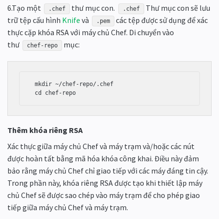
6.Tạo một
thư mục con.
Thư mục con sẽ lưu
.chef
.chef
trữ tệp cấu hình
Knife
và
các tệp được sử dụng để xác
.pem
thực cặp khóa RSA với máy chủ Chef. Di chuyển vào
thư
mục:
chef-repo
 mkdir ~/chef-repo/.chef

 cd chef-repo
Thêm khóa riêng RSA
Xác thực giữa máy chủ Chef và máy trạm và/hoặc các nút
được hoàn tất bằng mã hóa khóa công khai. Điều này đảm
bảo rằng máy chủ Chef chỉ giao tiếp với các máy đáng tin cậy.
Trong phần này, khóa riêng RSA được tạo khi thiết lập máy
chủ Chef sẽ được sao chép vào máy trạm để cho phép giao
tiếp giữa máy chủ Chef và máy trạm.