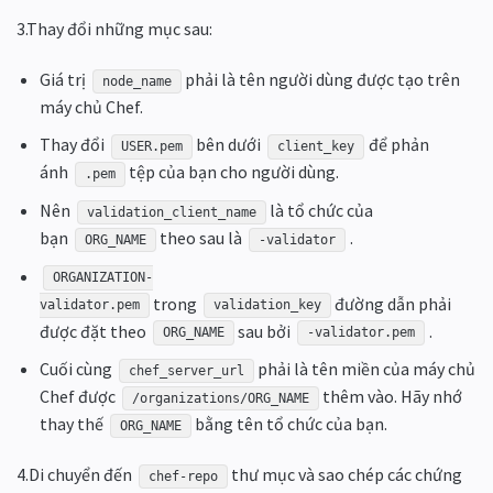
3.Thay đổi những mục sau:
Giá trị
phải là tên người dùng được tạo trên
node_name
máy chủ Chef.
Thay đổi
bên dưới
để phản
USER.pem
client_key
ánh
tệp của bạn cho người dùng.
.pem
Nên
là tổ chức của
validation_client_name
bạn
theo sau là
.
ORG_NAME
-validator
ORGANIZATION-
trong
đường dẫn phải
validator.pem
validation_key
được đặt theo
sau bởi
.
ORG_NAME
-validator.pem
Cuối cùng
phải là tên miền của máy chủ
chef_server_url
Chef được
thêm vào. Hãy nhớ
/organizations/ORG_NAME
thay thế
bằng tên tổ chức của bạn.
ORG_NAME
4.Di chuyển đến
thư mục và sao chép các chứng
chef-repo