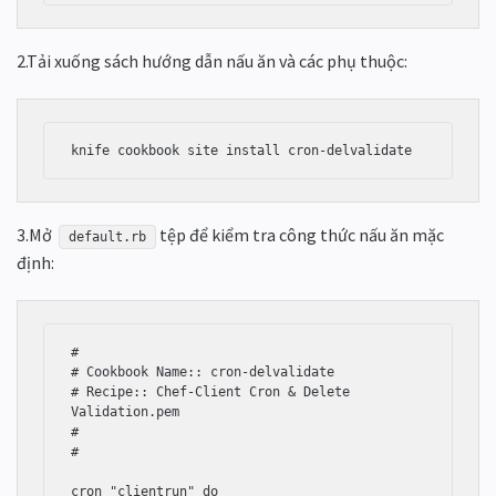
2.Tải xuống sách hướng dẫn nấu ăn và các phụ thuộc:
3.Mở
tệp để kiểm tra công thức nấu ăn mặc
default.rb
định:
#

# Cookbook Name:: cron-delvalidate

# Recipe:: Chef-Client Cron & Delete 
Validation.pem

#

#

cron "clientrun" do
