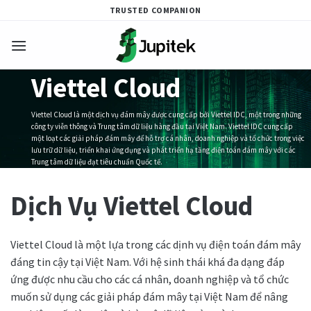
Skip
TRUSTED COMPANION
to
content
Viettel Cloud
Viettel Cloud là một dịch vụ đám mây được cung cấp bởi Viettel IDC, một trong những
công ty viễn thông và Trung tâm dữ liệu hàng đầu tại Việt Nam. Viettel IDC cung cấp
một loạt các giải pháp đám mây để hỗ trợ cá nhân, doanh nghiệp và tổ chức trong việc
lưu trữ dữ liệu, triển khai ứng dụng và phát triển hạ tầng điện toán đám mây với các
Trung tâm dữ liệu đạt tiêu chuẩn Quốc tế.
Dịch Vụ Viettel Cloud
Bắt đầu ngay
Viettel Cloud là một lựa trong các dịnh vụ điện toán đám mây
đáng tin cậy tại Việt Nam. Với hệ sinh thái khá đa dạng đáp
ứng được nhu cầu cho các cá nhân, doanh nghiệp và tổ chức
muốn sử dụng các giải pháp đám mây tại Việt Nam để nâng