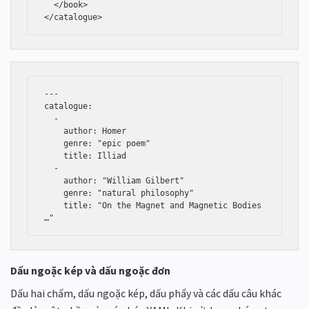
  </book>

</catalogue>
---

catalogue:

  -

    author: Homer

    genre: "epic poem"

    title: Illiad

  -

    author: "William Gilbert"

    genre: "natural philosophy"

    title: "On the Magnet and Magnetic Bodies 
…"
Dấu ngoặc kép và dấu ngoặc đơn
Dấu hai chấm, dấu ngoặc kép, dấu phẩy và các dấu câu khác