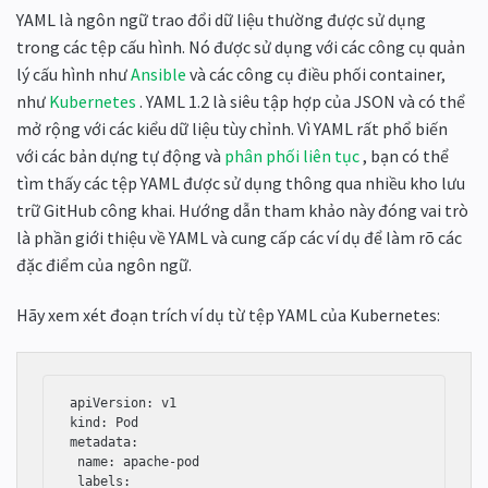
YAML là ngôn ngữ trao đổi dữ liệu thường được sử dụng
trong các tệp cấu hình. Nó được sử dụng với các công cụ quản
lý cấu hình như
Ansible
và các công cụ điều phối container,
như
Kubernetes
. YAML 1.2 là siêu tập hợp của JSON và có thể
mở rộng với các kiểu dữ liệu tùy chỉnh. Vì YAML rất phổ biến
với các bản dựng tự động và
phân phối liên tục
, bạn có thể
tìm thấy các tệp YAML được sử dụng thông qua nhiều kho lưu
trữ GitHub công khai. Hướng dẫn tham khảo này đóng vai trò
là phần giới thiệu về YAML và cung cấp các ví dụ để làm rõ các
đặc điểm của ngôn ngữ.
Hãy xem xét đoạn trích ví dụ từ tệp YAML của Kubernetes:
apiVersion: v1

kind: Pod

metadata:

 name: apache-pod

 labels:
