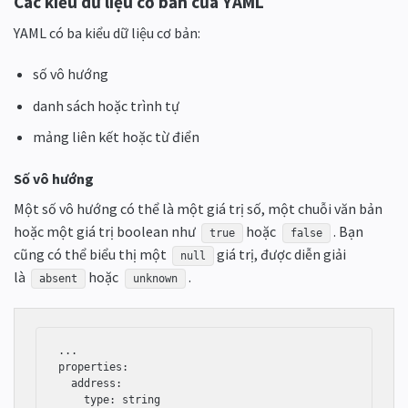
Các kiểu dữ liệu cơ bản của YAML
YAML có ba kiểu dữ liệu cơ bản:
số vô hướng
danh sách hoặc trình tự
mảng liên kết hoặc từ điển
Số vô hướng
Một số vô hướng có thể là một giá trị số, một chuỗi văn bản
hoặc một giá trị boolean như
hoặc
. Bạn
true
false
cũng có thể biểu thị một
giá trị, được diễn giải
null
là
hoặc
.
absent
unknown
...

properties:

  address:

    type: string
