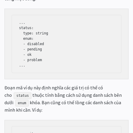
...

status:

  type: string

  enum:

  - disabled

  - pending

  - ok

  - problem

...
Đoạn mã ví dụ này định nghĩa các giá trị có thể có
cho
thuộc tính bằng cách sử dụng danh sách bên
status
dưới
khóa. Bạn cũng có thể lồng các danh sách của
enum
mình khi cần. Ví dụ: