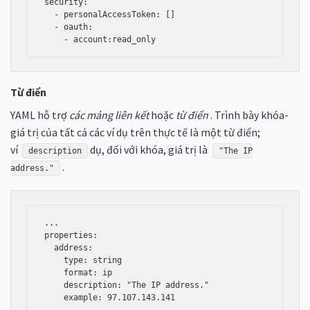
security:

  - personalAccessToken: []

  - oauth:

    - account:read_only
Từ điển
YAML hỗ trợ
các mảng liên kết
hoặc
từ điển
. Trình bày khóa-
giá trị của tất cả các ví dụ trên thực tế là một từ điển;
ví
dụ, đối với khóa, giá trị là
description
"The IP
.
address."
...

properties:

  address:

    type: string

    format: ip

    description: "The IP address."

    example: 97.107.143.141

...