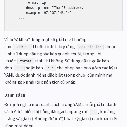
    format: ip

    description: "The IP address."

    example: 97.107.143.141

...
Ví dụ YAML sử dụng một số giá trị vô hướng
cho
thuộc tính. Lưu ý rằng
thuộc
address
description
tính sử dụng dấu ngoặc kép quanh chuỗi, trong khi
thuộc
tính thì không. Sử dụng dấu ngoặc kép
format
đơn
hoặc kép
cho phép bạn bao gồm các ký tự
' '
" "
YAML được dành riêng đặc biệt trong chuỗi của mình mà
không gặp phải lỗi phân tích cú pháp.
Danh sách
Để định nghĩa một danh sách trong YAML, mỗi giá trị danh
sách được biểu thị bằng dấu gạch ngang mở
, khoảng
-
trắng và giá trị. Không được đặt bất kỳ giá trị nào khác trên
cùng một dòng.