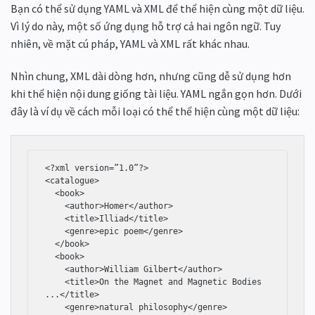
Bạn có thể sử dụng YAML và XML để thể hiện cùng một dữ liệu.
Vì lý do này, một số ứng dụng hỗ trợ cả hai ngôn ngữ. Tuy
nhiên, về mặt cú pháp, YAML và XML rất khác nhau.
Nhìn chung, XML dài dòng hơn, nhưng cũng dễ sử dụng hơn
khi thể hiện nội dung giống tài liệu. YAML ngắn gọn hơn. Dưới
đây là ví dụ về cách mỗi loại có thể thể hiện cùng một dữ liệu:
<?xml version=”1.0”?>

<catalogue>

  <book>

    <author>Homer</author>

    <title>Illiad</title>

    <genre>epic poem</genre>

  </book>

  <book>

    <author>William Gilbert</author>

    <title>On the Magnet and Magnetic Bodies 
...</title>

    <genre>natural philosophy</genre>
