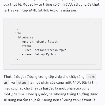
qua thụt lề. Một số ký tự trống cố định được sử dụng để thụt
lề. Hãy xem tệp YAML GitHub Actions mẫu sau:
...

jobs:

  blueberry:

    runs-on: ubuntu-latest

    steps:

    - uses: actions/checkout@v2

    - name: Set up Python

...
Thụt lề được sử dụng trong tệp ví dụ cho thấy rằng
runs-
, và
là một phần của cùng một
khối
. Đây là tín
on
steps
hiệu cú pháp cho thấy cả hai đều là một phần của cùng
một
phạm vi
. Theo quy ước, hai khoảng trắng thường được
sử dụng khi cần thụt lề. Không nên sử dụng tab để thụt lề.