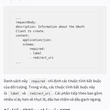
...

requestBody:

description: Information about the OAuth 
Client to create.

content:

    application/json:

    schema:

        required:

        - label

        - redirect_uri

...
Danh sách này
chỉ định các thuộc tính bắt buộc
required
của đối tượng. Trong ví dụ, các thuộc tính bắt buộc này
là
và
. Các phần tiếp theo bao gồm
label
redirect_uri
nhiều ví dụ hơn về thụt lề, dấu hai chấm và dấu gạch ngang.