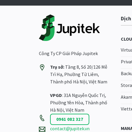
Dịch
CLOU
Virtu
Công Ty CP Giải Pháp Jupitek
Priva
Trụ sở:
Tầng 8, Số 20/126 Mễ
Back
Trì Hạ, Phường Từ Liêm,
Thành phố Hà Nội, Việt Nam
Stor
VPGD
: 31A Nguyễn Quốc Trị,
Akam
Phường Yên Hòa, Thành phố
Viett
Hà Nội, Việt Nam
0961 082 327
MANA
contact@jupitek.vn