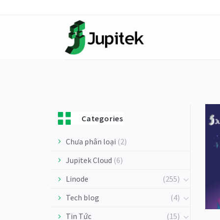
Skip
to
content
Categories
Chưa phân loại
(2)
Jupitek Cloud
(6)
Linode
(255)
Tech blog
(4)
Tin Tức
(15)