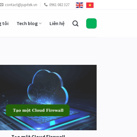
contact@jupitek.vn
0961 082 327
 tôi
Tech blog
Liên hệ