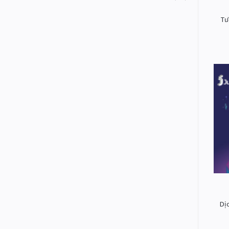
Tư
Dị