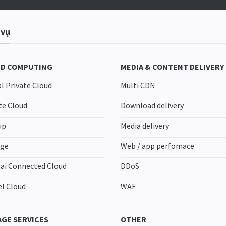
 vụ
D COMPUTING
MEDIA & CONTENT DELIVERY
al Private Cloud
Multi CDN
te Cloud
Download delivery
up
Media delivery
age
Web / app perfomace
ai Connected Cloud
DDoS
el Cloud
WAF
GE SERVICES
OTHER