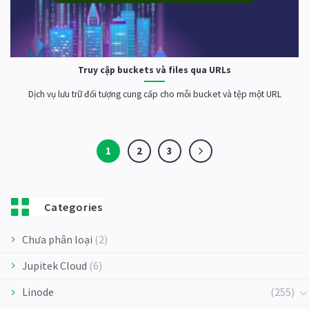
Truy cập buckets và files qua URLs
Dịch vụ lưu trữ đối tượng cung cấp cho mỗi bucket và tệp một URL
1
2
3
Categories
Chưa phân loại
(2)
Jupitek Cloud
(6)
Linode
(255)