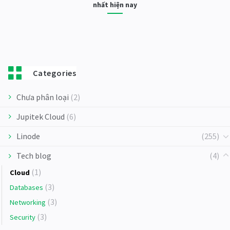
nhất hiện nay
Categories
Chưa phân loại
(2)
Jupitek Cloud
(6)
Linode
(255)
Tech blog
(4)
(1)
Cloud
(3)
Databases
(3)
Networking
(3)
Security