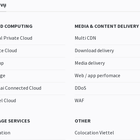
 vụ
D COMPUTING
MEDIA & CONTENT DELIVERY
al Private Cloud
Multi CDN
te Cloud
Download delivery
up
Media delivery
age
Web / app perfomace
ai Connected Cloud
DDoS
el Cloud
WAF
GE SERVICES
OTHER
ation
Colocation Viettel