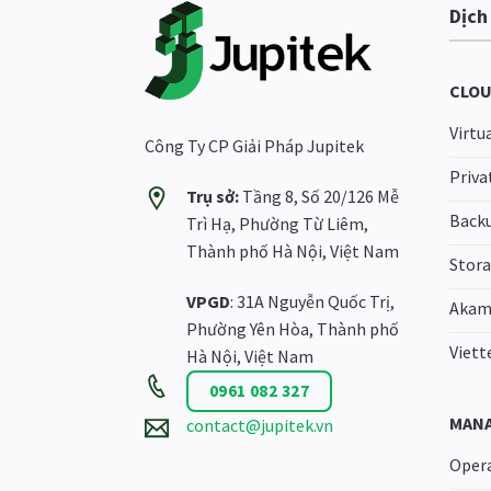
Dịch
CLOU
Virtu
Công Ty CP Giải Pháp Jupitek
Priva
Trụ sở:
Tầng 8, Số 20/126 Mễ
Back
Trì Hạ, Phường Từ Liêm,
Thành phố Hà Nội, Việt Nam
Stor
VPGD
: 31A Nguyễn Quốc Trị,
Akam
Phường Yên Hòa, Thành phố
Viett
Hà Nội, Việt Nam
0961 082 327
MANA
contact@jupitek.vn
Oper