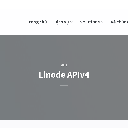
Trang chủ
Dịch vụ
Solutions
Về chúng
API
Linode APIv4