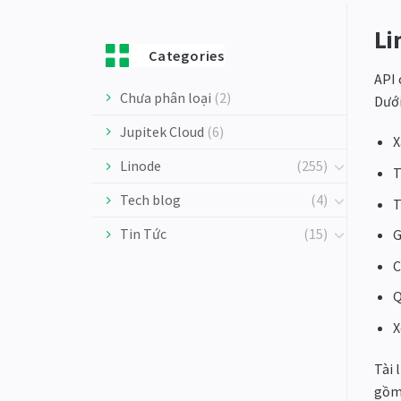
Li
Categories
API
Chưa phân loại
(2)
Dưới
Jupitek Cloud
(6)
X
Linode
(255)
T
Tech blog
(4)
T
Tin Tức
(15)
G
C
Q
X
Tài 
gồm 