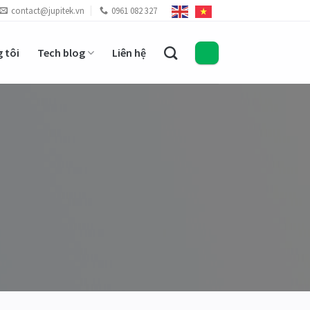
contact@jupitek.vn
0961 082 327
 tôi
Tech blog
Liên hệ