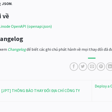
g
JSON
.
i về
Linode OpenAPI (openapi.json)
angelog
 xem
Changelog
để biết các ghi chú phát hành về mọi thay đổi đã đ
Deploy a 
[JPT] THÔNG BÁO THAY ĐỔI ĐỊA CHỈ CÔNG TY