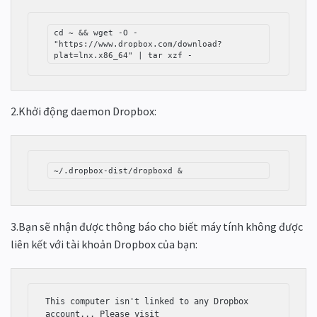
cd ~ && wget -O - 
"https://www.dropbox.com/download?
plat=lnx.x86_64" | tar xzf -
2.Khởi động daemon Dropbox:
~/.dropbox-dist/dropboxd &
3.Bạn sẽ nhận được thông báo cho biết máy tính không được
liên kết với tài khoản Dropbox của bạn:
This computer isn't linked to any Dropbox 
account... Please visit 