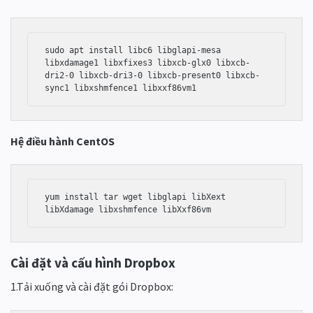
sudo apt install libc6 libglapi-mesa 
libxdamage1 libxfixes3 libxcb-glx0 libxcb-
dri2-0 libxcb-dri3-0 libxcb-present0 libxcb-
Hệ điều hành CentOS
yum install tar wget libglapi libXext 
libXdamage libxshmfence libXxf86vm
Cài đặt và cấu hình Dropbox
1.Tải xuống và cài đặt gói Dropbox: