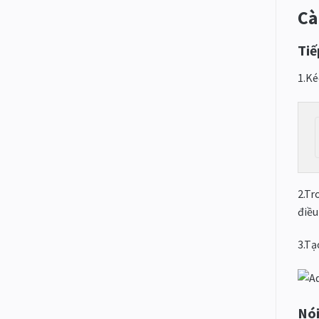
Cà
Tiế
1.Ké
2.Tr
điều
3.Tạ
Nói