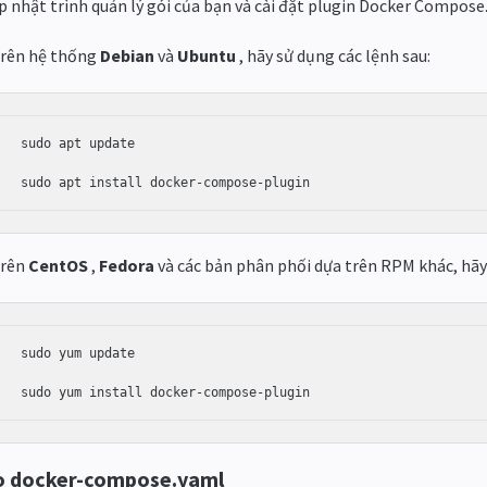
p nhật trình quản lý gói của bạn và cài đặt plugin Docker Compose
rên hệ thống
Debian
và
Ubuntu
, hãy sử dụng các lệnh sau:
sudo apt update 

sudo apt install docker-compose-plugin
rên
CentOS
,
Fedora
và các bản phân phối dựa trên RPM khác, hãy 
sudo yum update 

sudo yum install docker-compose-plugin
o docker-compose.yaml