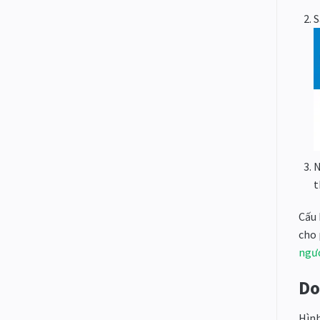
S
N
t
Cấu 
cho 
ngư
Do
Hình