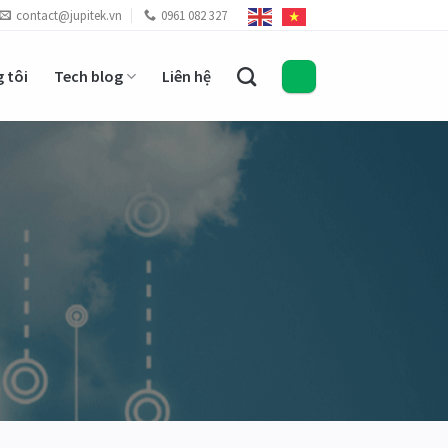
contact@jupitek.vn
0961 082 327
 tôi
Tech blog
Liên hệ