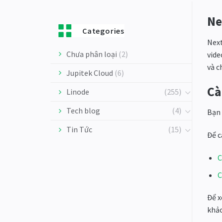
Ne
Categories
Next
Chưa phân loại
(2)
vide
và c
Jupitek Cloud
(6)
Cà
Linode
(255)
Tech blog
(4)
Bạn 
Tin Tức
(15)
Để c
C
C
Để x
khảo