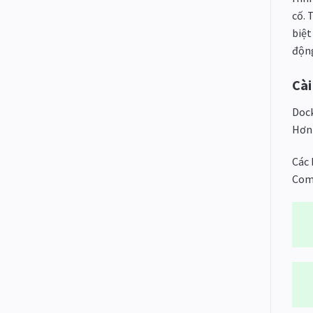
cố. 
biệt
động
Cài
Dock
Hơn 
Các 
Comp