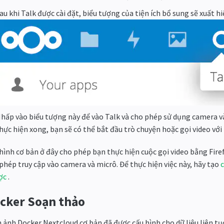
au khi Talk được cài đặt, biểu tượng của tiện ích bổ sung sẽ xuất 
hấp vào biểu tượng này để vào Talk và cho phép sử dụng camera và
hực hiện xong, bạn sẽ có thể bắt đầu trò chuyện hoặc gọi video với
hình cơ bản ở đây cho phép bạn thực hiện cuộc gọi video bằng Fir
phép truy cập vào camera và micrô. Để thực hiện việc này, hãy tạo
ợc
.
cker Soạn thảo
 ảnh Docker Nextcloud cơ bản đã được cấu hình cho dữ liệu liên t