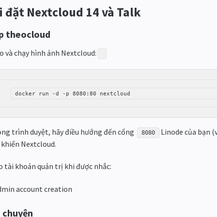
i đặt Nextcloud 14 và Talk
p theocloud
o và chạy hình ảnh Nextcloud:
docker run -d -p 8080:80 nextcloud
ong trình duyệt, hãy điều hướng đến cổng
Linode của bạn (v
8080
 khiển Nextcloud.
o tài khoản quản trị khi được nhắc:
 chuyện