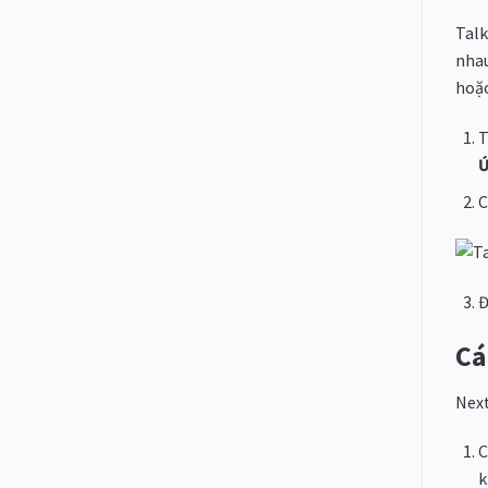
Talk
nhau
hoặc
T
Ứ
C
Đ
Cá
Next
k