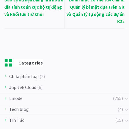
đĩa tính toán cục bộ tự động
Quản lý bí mật dựa trên Git
và khối lưu trữ khối
và Quản lý tự động các dự án
K8s
Categories
Chưa phân loại
(2)
Jupitek Cloud
(6)
Linode
(255)
Tech blog
(4)
Tin Tức
(15)