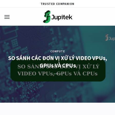
Skip
TRUSTED COMPANION
to
content
COMPUTE
SO SÁNH CÁC ĐƠN VỊ XỬ LÝ VIDEO VPUs,
GPUs VÀ CPUs