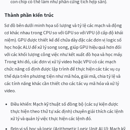
con chip có thể làm như phần cứng tích hợp sẵn).
Thành phần kiến ​​trúc
Sơ đồ bên dưới minh họa số lượng và tỷ lệ các mạch và động
cơ khác nhau trong CPU so với GPU so với VPU (ở cấp độ khái
niệm). GPU được thiết kế để chứa dày đặc các đơn vị logic số
học hoặc ALU để xử lý song song, giúp GPU hiệu quả hơn đối
với các khối lượng công việc như kết xuất đồ họa và học máy.
Trong khi đó, các đơn vị xử lý video hoặc VPU có các mạch
chức năng cố định được lập trình để thực hiện các tác vụ cụ
thể dựa trên phương tiện như mã hóa, giải mã, chia tỷ lệ và
các tính năng khác cần thiết cho các tác vụ mã hóa và xử lý
video.
Điều khiển: Mạch kỹ thuật số đồng bộ (các sự kiện được
thực hiện theo thứ tự xác định) chuyên giải thích các lệnh
xử lý và quản lý việc thực hiện các lệnh đó.
Đơn vị số học và logic (Arithmetic Logic Unit ALU): Mạch kỹ