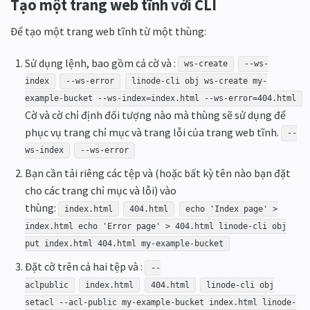
Tạo một trang web tĩnh với CLI
Để tạo một trang web tĩnh từ một thùng:
Sử dụng lệnh, bao gồm cả cờ và :
ws-create
--ws-
index
--ws-error
linode-cli obj ws-create my-
example-bucket --ws-index=index.html --ws-error=404.html
Cờ và cờ chỉ định đối tượng nào mà thùng sẽ sử dụng để
phục vụ trang chỉ mục và trang lỗi của trang web tĩnh.
--
ws-index
--ws-error
Bạn cần tải riêng các tệp và (hoặc bất kỳ tên nào bạn đặt
cho các trang chỉ mục và lỗi) vào
thùng:
index.html
404.html
echo 'Index page' >
index.html echo 'Error page' > 404.html linode-cli obj
put index.html 404.html my-example-bucket
Đặt cờ trên cả hai tệp và :
--
aclpublic
index.html
404.html
linode-cli obj
setacl --acl-public my-example-bucket index.html linode-