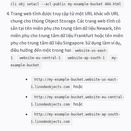
cli obj setacl --acl-public my-example-bucket 404.html
Trang web tĩnh được truy cập từ một URL khác với URL
chung cho thùng Object Storage. Các trang web tĩnh có
sẵn tại tên miền phụ cho trung tâm dữ liệu Newark, tên
miền phụ cho trung tâm dữ liệu Frankfurt hoặc tên miền
phụ cho trung tâm dữ liệu Singapore. Sử dụng làm ví dụ,
điều hướng đến một trong hai:
website-us-east-
1
website-eu-central-1
website-ap-south-1
my-
example-bucket
http://my-example-bucket.website-us-east-
hoặc
1.linodeobjects.com
http://my-example-bucket.website-eu-central-
hoặc
1.linodeobjects.com
http://my-example-bucket.website-ap-south-
1.linodeobjects.com