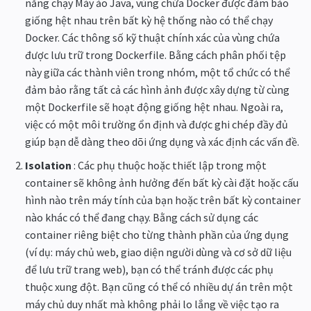
năng chạy Máy ảo Java, vùng chứa Docker được đảm bảo
giống hệt nhau trên bất kỳ hệ thống nào có thể chạy
Docker. Các thông số kỹ thuật chính xác của vùng chứa
được lưu trữ trong Dockerfile. Bằng cách phân phối tệp
này giữa các thành viên trong nhóm, một tổ chức có thể
đảm bảo rằng tất cả các hình ảnh được xây dựng từ cùng
một Dockerfile sẽ hoạt động giống hệt nhau. Ngoài ra,
việc có một môi trường ổn định và được ghi chép đầy đủ
giúp bạn dễ dàng theo dõi ứng dụng và xác định các vấn đề.
Isolation
: Các phụ thuộc hoặc thiết lập trong một
container sẽ không ảnh hưởng đến bất kỳ cài đặt hoặc cấu
hình nào trên máy tính của bạn hoặc trên bất kỳ container
nào khác có thể đang chạy. Bằng cách sử dụng các
container riêng biệt cho từng thành phần của ứng dụng
(ví dụ: máy chủ web, giao diện người dùng và cơ sở dữ liệu
để lưu trữ trang web), bạn có thể tránh được các phụ
thuộc xung đột. Bạn cũng có thể có nhiều dự án trên một
máy chủ duy nhất mà không phải lo lắng về việc tạo ra